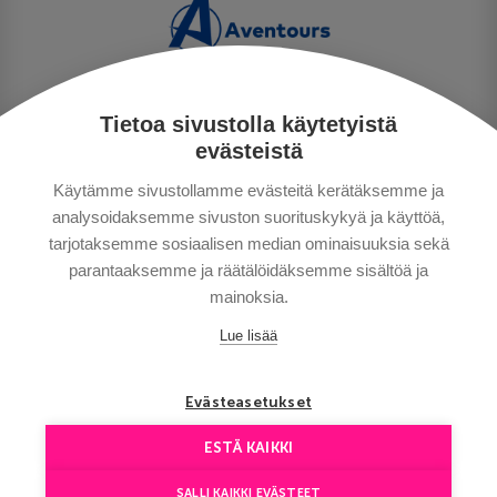
Tietoa sivustolla käytetyistä
TIETOSUOJA
evästeistä
MAKSUTAVAT
Käytämme sivustollamme evästeitä kerätäksemme ja
MATKAEHDOT
analysoidaksemme sivuston suorituskykyä ja käyttöä,
HYVÄ TIETÄÄ
tarjotaksemme sosiaalisen median ominaisuuksia sekä
YHTEYSTIEDOT
parantaaksemme ja räätälöidäksemme sisältöä ja
mainoksia.
Lue lisää
Evästeasetukset
ESTÄ KAIKKI
Сopyright © Aventours 2026
SALLI KAIKKI EVÄSTEET