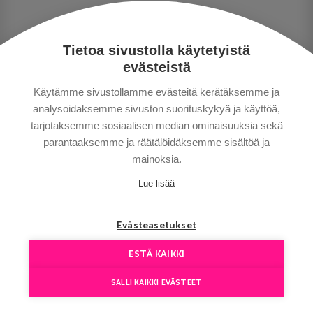
MAKSUTAVAT
MATKAEHDOT
Tietoa sivustolla käytetyistä
HYVÄ TIETÄÄ
evästeistä
YHTEYSTIEDOT
Käytämme sivustollamme evästeitä kerätäksemme ja
analysoidaksemme sivuston suorituskykyä ja käyttöä,
tarjotaksemme sosiaalisen median ominaisuuksia sekä
parantaaksemme ja räätälöidäksemme sisältöä ja
mainoksia.
Lue lisää
Сopyright © Aventours 2026
Evästeasetukset
ESTÄ KAIKKI
SALLI KAIKKI EVÄSTEET