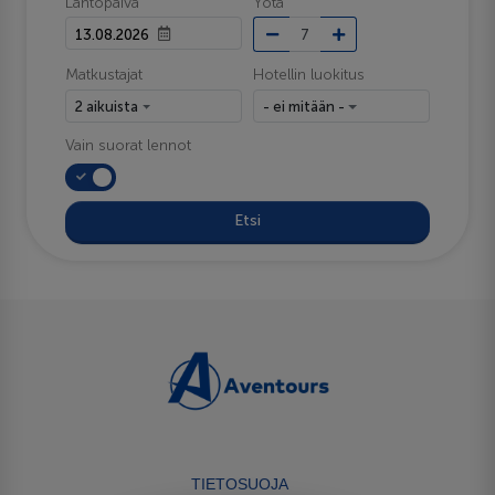
Lähtöpäivä
Yötä
Matkustajat
Hotellin luokitus
2 aikuista
- ei mitään -
Vain suorat lennot
Etsi
TIETOSUOJA