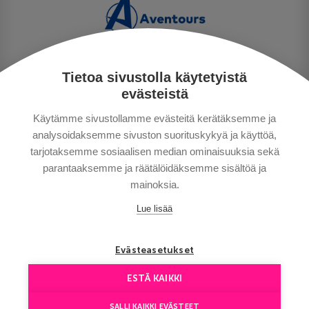
Tietoa sivustolla käytetyistä
TIETOSUOJA
evästeistä
MAKSUTAVAT
Käytämme sivustollamme evästeitä kerätäksemme ja
MATKAEHDOT
analysoidaksemme sivuston suorituskykyä ja käyttöä,
HYVÄ TIETÄÄ
tarjotaksemme sosiaalisen median ominaisuuksia sekä
YHTEYSTIEDOT
parantaaksemme ja räätälöidäksemme sisältöä ja
mainoksia.
Lue lisää
Evästeasetukset
ESTÄ KAIKKI
Сopyright © Aventours 2026
SALLI KAIKKI EVÄSTEET