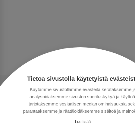
Tietoa sivustolla käytetyistä evästeis
Käytämme sivustollamme evästeitä kerätäksemme j
analysoidaksemme sivuston suorituskykyä ja käyttöä
tarjotaksemme sosiaalisen median ominaisuuksia se
parantaaksemme ja räätälöidäksemme sisältöä ja mainok
Lue lisää