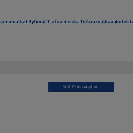
oggle submenu
Lomamatkat
Ryhmät
Tietoa meistä
Tietoa matkapaketeist
Get AI description