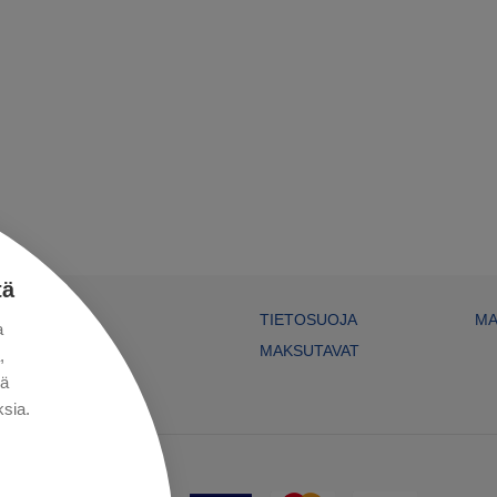
tä
TIETOSUOJA
MA
a
MAKSUTAVAT
,
kä
sia.