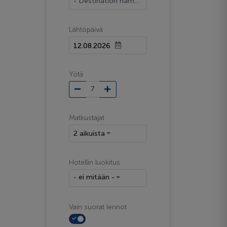
- Destination name -
Lähtöpäivä
Yötä
Matkustajat
2 aikuista
Hotellin luokitus
- ei mitään -
Vain suorat lennot