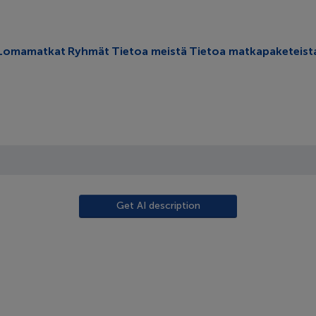
oggle submenu
Lomamatkat
Ryhmät
Tietoa meistä
Tietoa matkapaketeist
Get AI description