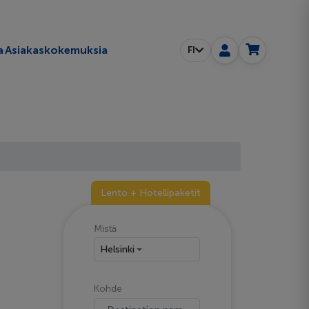
a
Asiakaskokemuksia
FI
Lento + Hotellipaketit
Mistä
Helsinki
Kohde