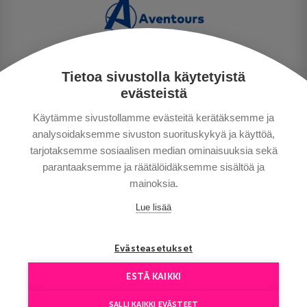
Tietoa sivustolla käytetyistä
TIETOSUOJA
evästeistä
MAKSUTAVAT
Käytämme sivustollamme evästeitä kerätäksemme ja
MATKAEHDOT
analysoidaksemme sivuston suorituskykyä ja käyttöä,
HYVÄ TIETÄÄ
tarjotaksemme sosiaalisen median ominaisuuksia sekä
YHTEYSTIEDOT
parantaaksemme ja räätälöidäksemme sisältöä ja
mainoksia.
Lue lisää
Evästeasetukset
ESTÄ KAIKKI
Сopyright © Aventours 2026
SALLI KAIKKI EVÄSTEET