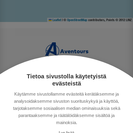
Leaflet
|
©
OpenStreetMap
contributors, Points © 2012 LINZ
Tietoa sivustolla käytetyistä
TIETOSUOJA
evästeistä
MAKSUTAVAT
Käytämme sivustollamme evästeitä kerätäksemme ja
MATKAEHDOT
analysoidaksemme sivuston suorituskykyä ja käyttöä,
HYVÄ TIETÄÄ
tarjotaksemme sosiaalisen median ominaisuuksia sekä
YHTEYSTIEDOT
parantaaksemme ja räätälöidäksemme sisältöä ja
mainoksia.
Lue lisää