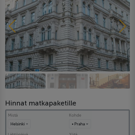
Hinnat matkapaketille
Mistä
Kohde
Helsinki
• Praha
Lähtöpäivä
Yötä