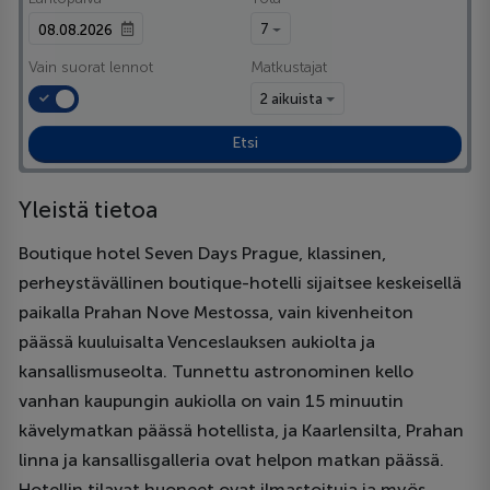
7
Vain suorat lennot
Matkustajat
2 aikuista
Etsi
Yleistä tietoa
Boutique hotel Seven Days Prague, klassinen,
perheystävällinen boutique-hotelli sijaitsee keskeisellä
paikalla Prahan Nove Mestossa, vain kivenheiton
päässä kuuluisalta Venceslauksen aukiolta ja
kansallismuseolta. Tunnettu astronominen kello
vanhan kaupungin aukiolla on vain 15 minuutin
kävelymatkan päässä hotellista, ja Kaarlensilta, Prahan
linna ja kansallisgalleria ovat helpon matkan päässä.
Hotellin tilavat huoneet ovat ilmastoituja ja myös