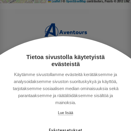
Leaflet
|
©
OpenStreetMap
contributors, Points © 2012 LINZ
Tietoa sivustolla käytetyistä
TIETOSUOJA
evästeistä
MAKSUTAVAT
Käytämme sivustollamme evästeitä kerätäksemme ja
MATKAEHDOT
analysoidaksemme sivuston suorituskykyä ja käyttöä,
HYVÄ TIETÄÄ
tarjotaksemme sosiaalisen median ominaisuuksia sekä
YHTEYSTIEDOT
parantaaksemme ja räätälöidäksemme sisältöä ja
mainoksia.
Lue lisää
Evästeasetukset