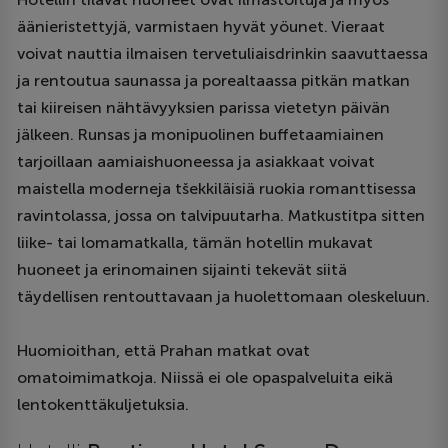
äänieristettyjä, varmistaen hyvät yöunet. Vieraat
voivat nauttia ilmaisen tervetuliaisdrinkin saavuttaessa
ja rentoutua saunassa ja porealtaassa pitkän matkan
tai kiireisen nähtävyyksien parissa vietetyn päivän
jälkeen. Runsas ja monipuolinen buffetaamiainen
tarjoillaan aamiaishuoneessa ja asiakkaat voivat
maistella moderneja tšekkiläisiä ruokia romanttisessa
ravintolassa, jossa on talvipuutarha. Matkustitpa sitten
liike- tai lomamatkalla, tämän hotellin mukavat
huoneet ja erinomainen sijainti tekevät siitä
täydellisen rentouttavaan ja huolettomaan oleskeluun.
Huomioithan, että Prahan matkat ovat
omatoimimatkoja. Niissä ei ole opaspalveluita eikä
lentokenttäkuljetuksia.