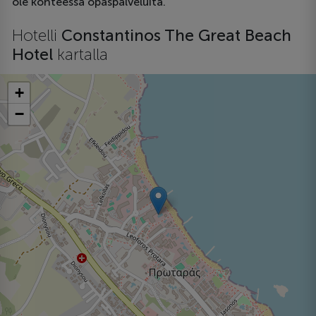
ole kohteessa opaspalveluita.
Hotelli
Constantinos The Great Beach
Hotel
kartalla
+
−