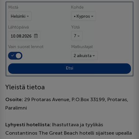
Mistä
Kohde
Helsinki
• Kypros
Lähtöpäivä
Yötä
7
Vain suorat lennot
Matkustajat
2 aikuista
Etsi
Yleistä tietoa
Osoite:
29 Protaras Avenue, P.O.Box 33199, Protaras,
Paralimni
Lyhyesti hotellista:
Ihastuttava ja tyylikäs
Constantinos The Great Beach hotelli sijaitsee upealla