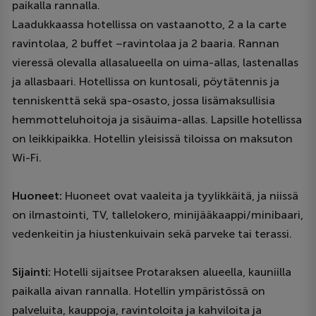
paikalla rannalla.
Laadukkaassa hotellissa on vastaanotto, 2 a la carte
ravintolaa, 2 buffet –ravintolaa ja 2 baaria. Rannan
vieressä olevalla allasalueella on uima-allas, lastenallas
ja allasbaari. Hotellissa on kuntosali, pöytätennis ja
tenniskenttä sekä spa-osasto, jossa lisämaksullisia
hemmotteluhoitoja ja sisäuima-allas. Lapsille hotellissa
on leikkipaikka. Hotellin yleisissä tiloissa on maksuton
Wi-Fi.
Huoneet:
Huoneet ovat vaaleita ja tyylikkäitä, ja niissä
on ilmastointi, TV, tallelokero, minijääkaappi/minibaari,
vedenkeitin ja hiustenkuivain sekä parveke tai terassi.
Sijainti:
Hotelli sijaitsee Protaraksen alueella, kauniilla
paikalla aivan rannalla. Hotellin ympäristössä on
palveluita, kauppoja, ravintoloita ja kahviloita ja