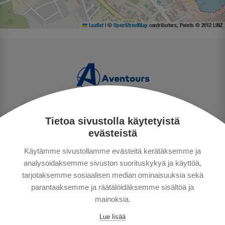
Leaflet
|
©
OpenStreetMap
contributors, Points © 2012 LINZ
Tietoa sivustolla käytetyistä
TIETOSUOJA
evästeistä
MAKSUTAVAT
Käytämme sivustollamme evästeitä kerätäksemme ja
MATKAEHDOT
analysoidaksemme sivuston suorituskykyä ja käyttöä,
HYVÄ TIETÄÄ
tarjotaksemme sosiaalisen median ominaisuuksia sekä
YHTEYSTIEDOT
parantaaksemme ja räätälöidäksemme sisältöä ja
mainoksia.
Lue lisää