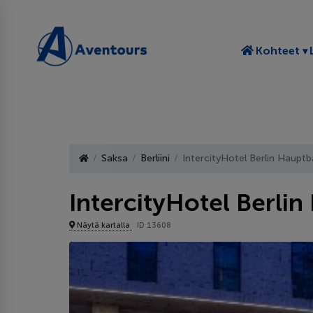
T
Kohteet
Saksa
Berliini
IntercityHotel Berlin Haupt
IntercityHotel Berli
Näytä kartalla
ID 13608