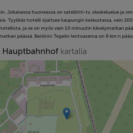
iin. Jokaisessa huoneessa on satelliitti-tv, oleskelualue ja o
uksia. Tyylikäs hotelli sijaitsee kaupungin keskustassa, vain 2
ä hotellista, ja se on myös vain 10 minuutin kävelymatkan p
atkan päässä. Berliinin Tegelin lentoasema on 8 km:n pääss
in Hauptbahnhof
kartalla