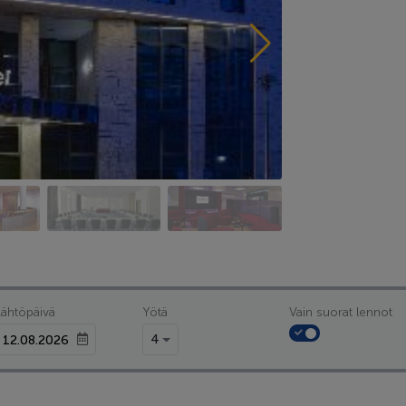
Lähtöpäivä
Yötä
Vain suorat lennot
4