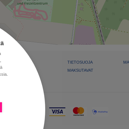
tä
a
,
TIETOSUOJA
MA
kä
MAKSUTAVAT
sia.