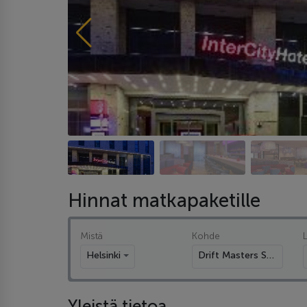
Hinnat matkapaketille
Mistä
Kohde
Helsinki
Drift Masters Saksa 12-16.8.
Yleistä tietoa