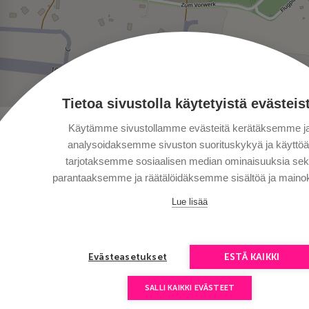
Tietoa sivustolla käytetyistä evästeis
Käytämme sivustollamme evästeitä kerätäksemme j
analysoidaksemme sivuston suorituskykyä ja käyttöä
tarjotaksemme sosiaalisen median ominaisuuksia se
parantaaksemme ja räätälöidäksemme sisältöä ja mainok
Lue lisää
Evästeasetukset
ESTÄ KAIKKI
SALLI KAIKKI EVÄSTEET
Сopyright © Aventours 2026