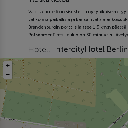
Valoisa hotelli on sisustettu nykyaikaiseen tyyl
valikoima paikallisia ja kansainvälisiä erikoisu
Brandenburgin portti sijaitsee 1,5 km:n pääss
Potsdamer Platz -aukio on 30 minuutin kävelym
Hotelli
IntercityHotel Berl
+
−