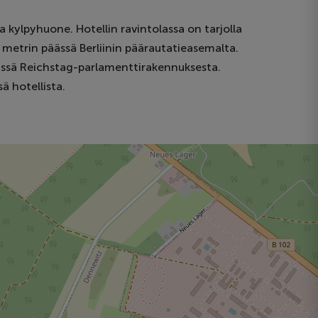
ma kylpyhuone. Hotellin ravintolassa on tarjolla
00 metrin päässä Berliinin päärautatieasemalta.
äässä Reichstag-parlamenttirakennuksesta.
ä hotellista.