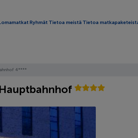
oggle submenu
Lomamatkat
Ryhmät
Tietoa meistä
Tietoa matkapaketeist
bahnhof 4****
n Hauptbahnhof