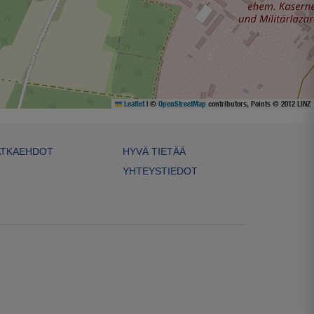
Leaflet
|
©
OpenStreetMap
contributors, Points © 2012 LINZ
TKAEHDOT
HYVÄ TIETÄÄ
YHTEYSTIEDOT