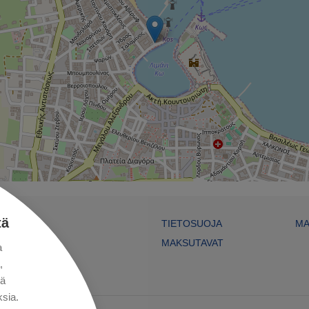
tä
TIETOSUOJA
MA
MAKSUTAVAT
a
,
kä
sia.