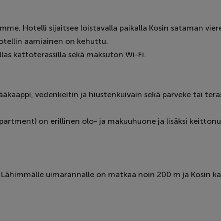
me. Hotelli sijaitsee loistavalla paikalla Kosin sataman vier
otellin aamiainen on kehuttu.
llas kattoterassilla sekä maksuton Wi-Fi.
ijääkaappi, vedenkeitin ja hiustenkuivain sekä parveke tai t
ment) on erillinen olo- ja makuuhuone ja lisäksi keittonurk
Lähimmälle uimarannalle on matkaa noin 200 m ja Kosin kans