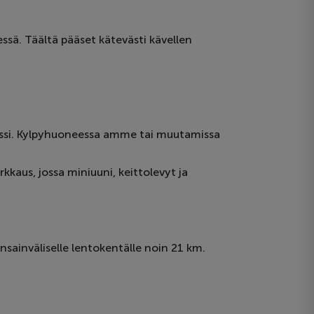
essä. Täältä pääset kätevästi kävellen
erassi. Kylpyhuoneessa amme tai muutamissa
kaus, jossa miniuuni, keittolevyt ja
ainväliselle lentokentälle noin 21 km.