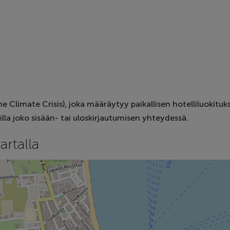
the Climate Crisis), joka määräytyy paikallisen hotelliluoki
illa joko sisään- tai uloskirjautumisen yhteydessä.
artalla