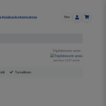
a
Asiakaskokemuksia
FI
TripAdvisorin arvio
perustuu 1247 arviot
lli
Turvallinen