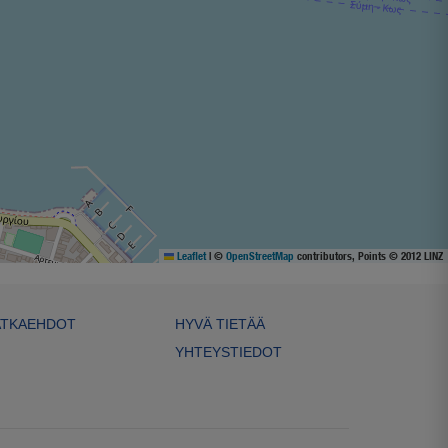
Leaflet
|
©
OpenStreetMap
contributors, Points © 2012 LINZ
TKAEHDOT
HYVÄ TIETÄÄ
YHTEYSTIEDOT