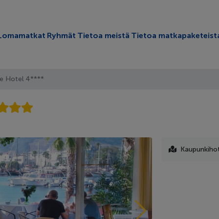
oggle submenu
Lomamatkat
Ryhmät
Tietoa meistä
Tietoa matkapaketeist
e Hotel 4****
Kaupunkihote