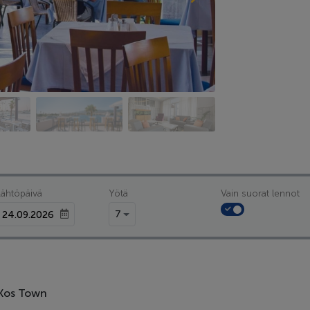
Lähtöpäivä
Yötä
Vain suorat lennot
7
 Kos Town