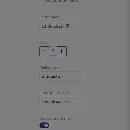
- Destination name -
Lähtöpäivä
Yötä
Matkustajat
2 aikuista
Hotellin luokitus
- ei mitään -
Vain suorat lennot