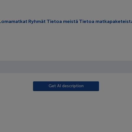
oggle submenu
Lomamatkat
Ryhmät
Tietoa meistä
Tietoa matkapaketeist
Get AI description