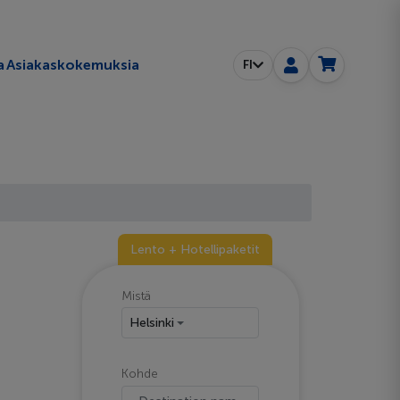
a
Asiakaskokemuksia
FI
Lento + Hotellipaketit
Mistä
Helsinki
Kohde