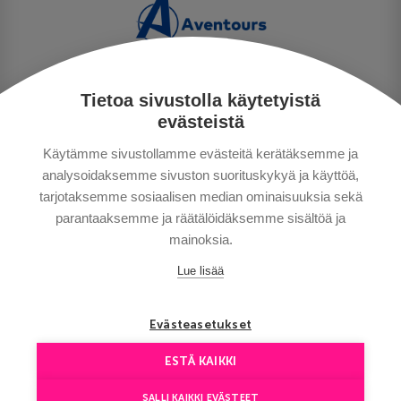
Tietoa sivustolla käytetyistä
TIETOSUOJA
evästeistä
MAKSUTAVAT
Käytämme sivustollamme evästeitä kerätäksemme ja
MATKAEHDOT
analysoidaksemme sivuston suorituskykyä ja käyttöä,
HYVÄ TIETÄÄ
tarjotaksemme sosiaalisen median ominaisuuksia sekä
YHTEYSTIEDOT
parantaaksemme ja räätälöidäksemme sisältöä ja
mainoksia.
Lue lisää
Evästeasetukset
ESTÄ KAIKKI
Сopyright © Aventours 2026
SALLI KAIKKI EVÄSTEET