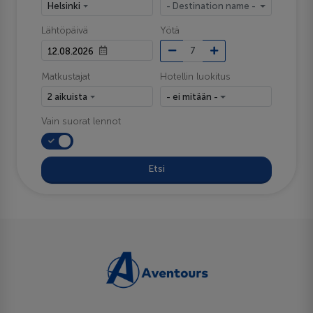
Helsinki
- Destination name -
Lähtöpäivä
Yötä
Matkustajat
Hotellin luokitus
2 aikuista
- ei mitään -
Vain suorat lennot
Etsi