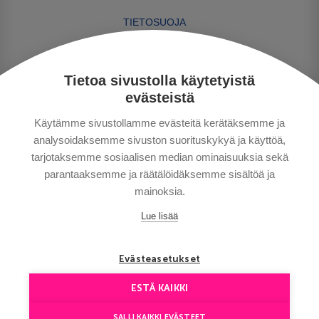
TIETOSUOJA
MAKSUTAVAT
MATKAEHDOT
Tietoa sivustolla käytetyistä
HYVÄ TIETÄÄ
evästeistä
YHTEYSTIEDOT
Käytämme sivustollamme evästeitä kerätäksemme ja
analysoidaksemme sivuston suorituskykyä ja käyttöä,
tarjotaksemme sosiaalisen median ominaisuuksia sekä
parantaaksemme ja räätälöidäksemme sisältöä ja
mainoksia.
Lue lisää
Сopyright © Aventours 2026
Evästeasetukset
ESTÄ KAIKKI
SALLI KAIKKI EVÄSTEET