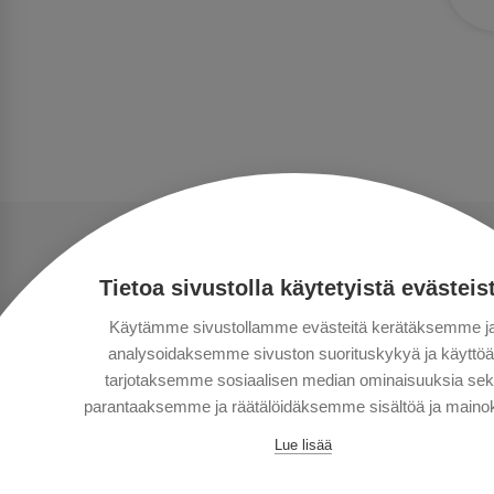
Tietoa sivustolla käytetyistä evästeis
Käytämme sivustollamme evästeitä kerätäksemme j
analysoidaksemme sivuston suorituskykyä ja käyttöä
tarjotaksemme sosiaalisen median ominaisuuksia se
parantaaksemme ja räätälöidäksemme sisältöä ja mainok
Lue lisää
Сopyright © Aventours 2026