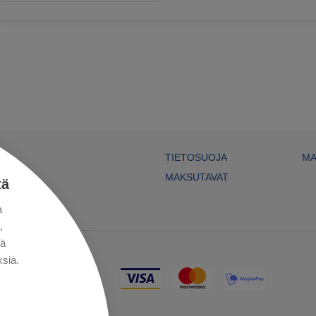
TIETOSUOJA
MA
MAKSUTAVAT
tä
a
,
kä
sia.