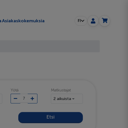
a
Asiakaskokemuksia
FI
Yötä
Matkustajat
2 aikuista
Etsi