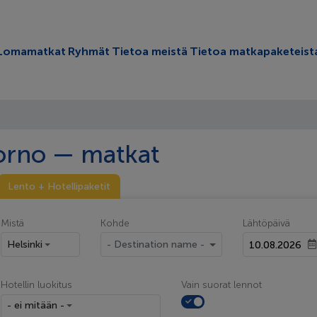
oggle submenu
Lomamatkat
Ryhmät
Tietoa meistä
Tietoa matkapaketeist
orno — matkat
Lento + Hotellipaketit
Mistä
Kohde
Lähtöpäivä
Helsinki
- Destination name -
Hotellin luokitus
Vain suorat lennot
- ei mitään -