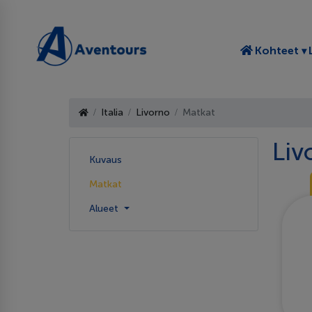
T
Kohteet
Italia
Livorno
Matkat
Liv
Kuvaus
Matkat
Alueet