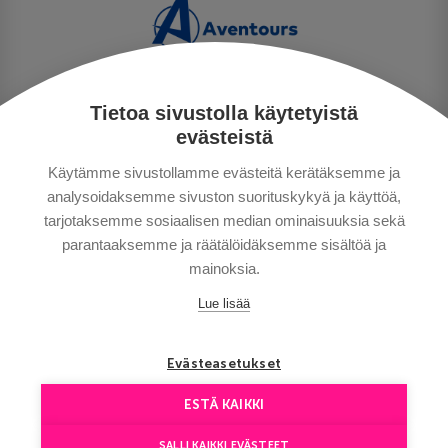
Tietoa sivustolla käytetyistä
TIETOSUOJA
evästeistä
MAKSUTAVAT
Käytämme sivustollamme evästeitä kerätäksemme ja
MATKAEHDOT
analysoidaksemme sivuston suorituskykyä ja käyttöä,
HYVÄ TIETÄÄ
tarjotaksemme sosiaalisen median ominaisuuksia sekä
YHTEYSTIEDOT
parantaaksemme ja räätälöidäksemme sisältöä ja
mainoksia.
Lue lisää
Evästeasetukset
ESTÄ KAIKKI
Сopyright © Aventours 2026
SALLI KAIKKI EVÄSTEET