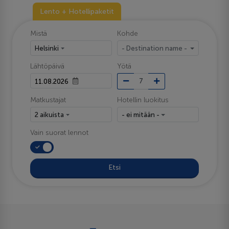
Lento + Hotellipaketit
Mistä
Kohde
Helsinki
- Destination name -
Lähtöpäivä
Yötä
Matkustajat
Hotellin luokitus
2 aikuista
- ei mitään -
Vain suorat lennot
Etsi