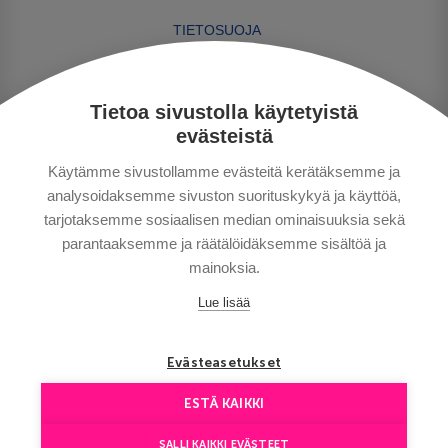
TIETOSUOJA
MAKSUTAVAT
MATKAEHDOT
Tietoa sivustolla käytetyistä
HYVÄ TIETÄÄ
evästeistä
YHTEYSTIEDOT
Käytämme sivustollamme evästeitä kerätäksemme ja
analysoidaksemme sivuston suorituskykyä ja käyttöä,
tarjotaksemme sosiaalisen median ominaisuuksia sekä
parantaaksemme ja räätälöidäksemme sisältöä ja
mainoksia.
Lue lisää
Сopyright © Aventours 2026
Evästeasetukset
ESTÄ KAIKKI
SALLI KAIKKI EVÄSTEET