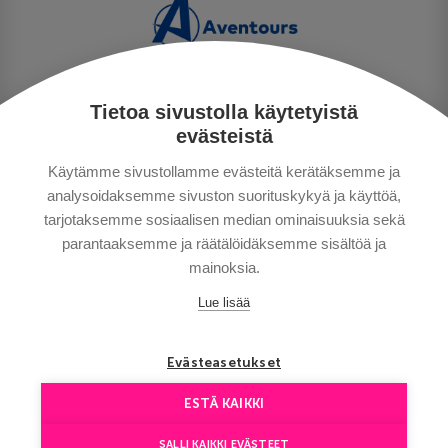
Tietoa sivustolla käytetyistä
TIETOSUOJA
evästeistä
MAKSUTAVAT
Käytämme sivustollamme evästeitä kerätäksemme ja
MATKAEHDOT
analysoidaksemme sivuston suorituskykyä ja käyttöä,
HYVÄ TIETÄÄ
tarjotaksemme sosiaalisen median ominaisuuksia sekä
YHTEYSTIEDOT
parantaaksemme ja räätälöidäksemme sisältöä ja
mainoksia.
Lue lisää
Evästeasetukset
ESTÄ KAIKKI
Сopyright © Aventours 2026
SALLI KAIKKI EVÄSTEET