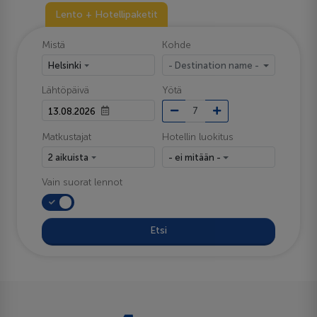
Lento + Hotellipaketit
Mistä
Kohde
Helsinki
- Destination name -
Lähtöpäivä
Yötä
Matkustajat
Hotellin luokitus
2 aikuista
- ei mitään -
Vain suorat lennot
Etsi