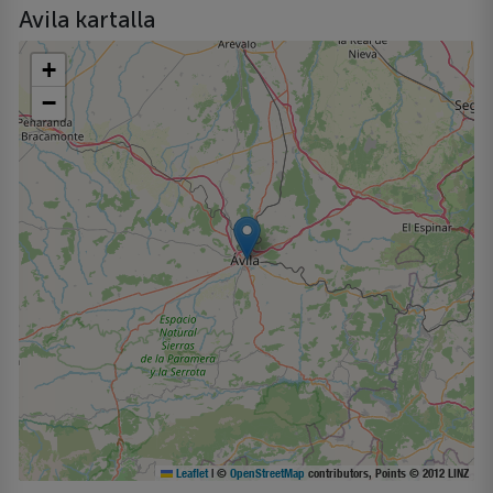
Avila kartalla
+
−
Leaflet
|
©
OpenStreetMap
contributors, Points © 2012 LINZ