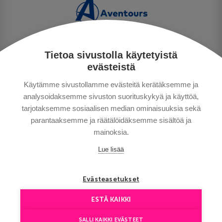
Tietoa sivustolla käytetyistä
TIETOSUOJA
evästeistä
MAKSUTAVAT
Käytämme sivustollamme evästeitä kerätäksemme ja
MATKAEHDOT
analysoidaksemme sivuston suorituskykyä ja käyttöä,
HYVÄ TIETÄÄ
tarjotaksemme sosiaalisen median ominaisuuksia sekä
YHTEYSTIEDOT
parantaaksemme ja räätälöidäksemme sisältöä ja
mainoksia.
Lue lisää
Evästeasetukset
ESTÄ KAIKKI
Сopyright © Aventours 2026
SALLI KAIKKI EVÄSTEET