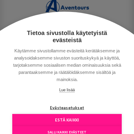
Tietoa sivustolla käytetyistä
TIETOSUOJA
evästeistä
MAKSUTAVAT
Käytämme sivustollamme evästeitä kerätäksemme ja
MATKAEHDOT
analysoidaksemme sivuston suorituskykyä ja käyttöä,
HYVÄ TIETÄÄ
tarjotaksemme sosiaalisen median ominaisuuksia sekä
YHTEYSTIEDOT
parantaaksemme ja räätälöidäksemme sisältöä ja
mainoksia.
Lue lisää
Evästeasetukset
ESTÄ KAIKKI
Сopyright © Aventours 2026
SALLI KAIKKI EVÄSTEET