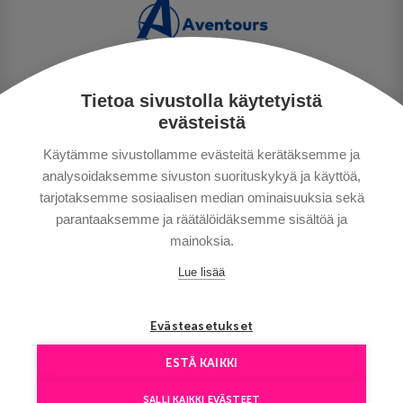
Tietoa sivustolla käytetyistä
TIETOSUOJA
evästeistä
MAKSUTAVAT
Käytämme sivustollamme evästeitä kerätäksemme ja
MATKAEHDOT
analysoidaksemme sivuston suorituskykyä ja käyttöä,
HYVÄ TIETÄÄ
tarjotaksemme sosiaalisen median ominaisuuksia sekä
YHTEYSTIEDOT
parantaaksemme ja räätälöidäksemme sisältöä ja
mainoksia.
Lue lisää
Evästeasetukset
ESTÄ KAIKKI
Сopyright © Aventours 2026
SALLI KAIKKI EVÄSTEET