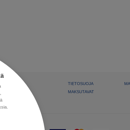
tä
TIETOSUOJA
MA
a
MAKSUTAVAT
,
kä
sia.