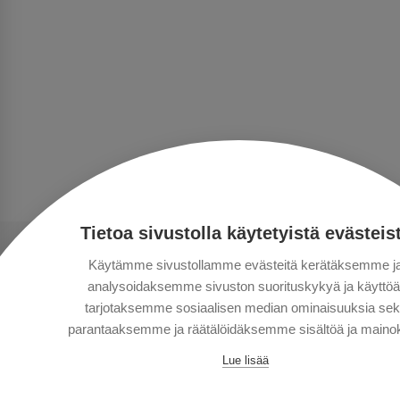
Tietoa sivustolla käytetyistä evästeis
Käytämme sivustollamme evästeitä kerätäksemme j
analysoidaksemme sivuston suorituskykyä ja käyttöä
tarjotaksemme sosiaalisen median ominaisuuksia se
parantaaksemme ja räätälöidäksemme sisältöä ja mainok
Lue lisää