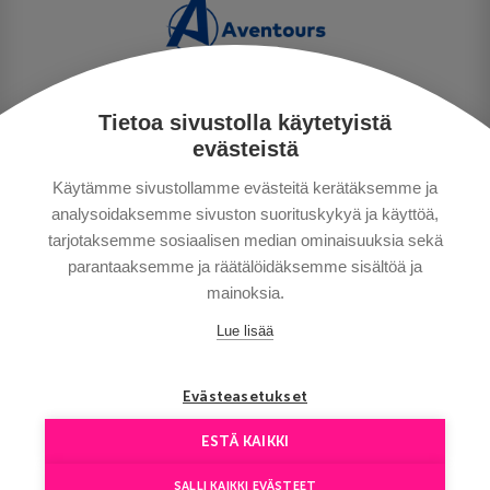
Tietoa sivustolla käytetyistä
TIETOSUOJA
evästeistä
MAKSUTAVAT
Käytämme sivustollamme evästeitä kerätäksemme ja
MATKAEHDOT
analysoidaksemme sivuston suorituskykyä ja käyttöä,
HYVÄ TIETÄÄ
tarjotaksemme sosiaalisen median ominaisuuksia sekä
YHTEYSTIEDOT
parantaaksemme ja räätälöidäksemme sisältöä ja
mainoksia.
Lue lisää
Evästeasetukset
ESTÄ KAIKKI
Сopyright © Aventours 2026
SALLI KAIKKI EVÄSTEET