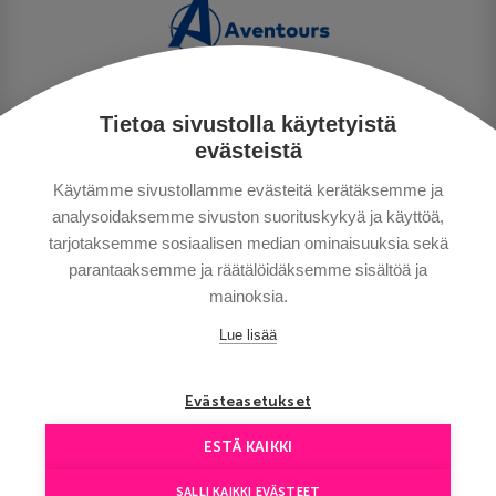
Tietoa sivustolla käytetyistä
TIETOSUOJA
evästeistä
MAKSUTAVAT
Käytämme sivustollamme evästeitä kerätäksemme ja
MATKAEHDOT
analysoidaksemme sivuston suorituskykyä ja käyttöä,
HYVÄ TIETÄÄ
tarjotaksemme sosiaalisen median ominaisuuksia sekä
YHTEYSTIEDOT
parantaaksemme ja räätälöidäksemme sisältöä ja
mainoksia.
Lue lisää
Evästeasetukset
ESTÄ KAIKKI
Сopyright © Aventours 2026
SALLI KAIKKI EVÄSTEET