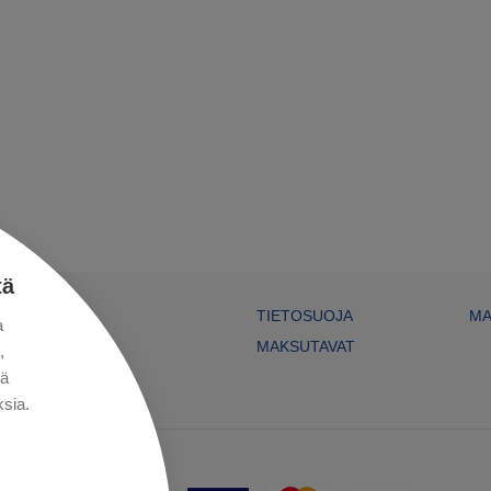
tä
TIETOSUOJA
MA
a
MAKSUTAVAT
,
kä
sia.