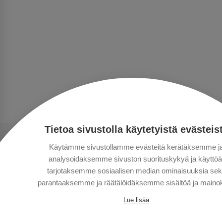
Tietoa sivustolla käytetyistä evästeis
Käytämme sivustollamme evästeitä kerätäksemme j
analysoidaksemme sivuston suorituskykyä ja käyttöä
tarjotaksemme sosiaalisen median ominaisuuksia se
parantaaksemme ja räätälöidäksemme sisältöä ja mainok
Lue lisää