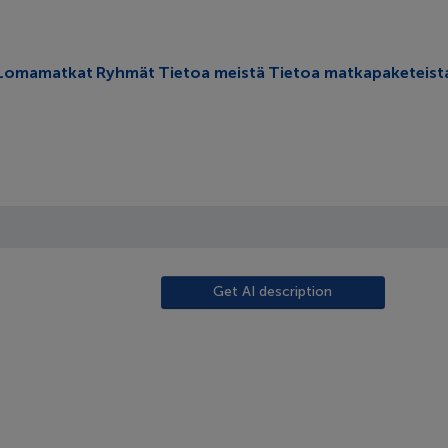
oggle submenu
Lomamatkat
Ryhmät
Tietoa meistä
Tietoa matkapaketeist
Get AI description