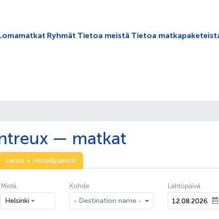
oggle submenu
Lomamatkat
Ryhmät
Tietoa meistä
Tietoa matkapaketeist
treux — matkat
Lento + Hotellipaketit
Mistä
Kohde
Lähtöpäivä
Helsinki
- Destination name -