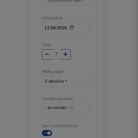
- Destination name -
Lähtöpäivä
Yötä
Matkustajat
2 aikuista
Hotellin luokitus
- ei mitään -
Vain suorat lennot