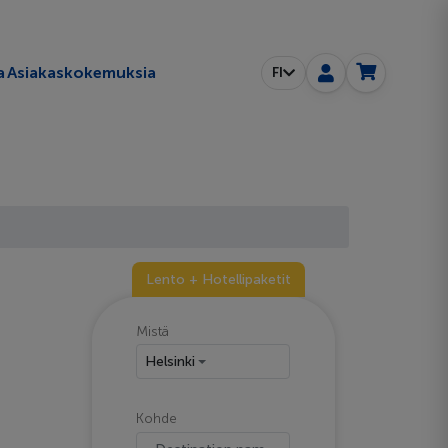
a
Asiakaskokemuksia
FI
Lento + Hotellipaketit
Mistä
Helsinki
Kohde