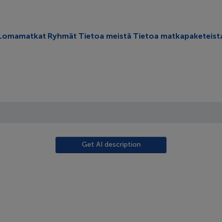
oggle submenu
Lomamatkat
Ryhmät
Tietoa meistä
Tietoa matkapaketeist
Get AI description