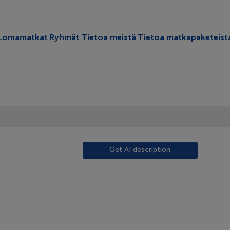
oggle submenu
Lomamatkat
Ryhmät
Tietoa meistä
Tietoa matkapaketeist
Get AI description