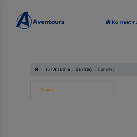
T
Kohteet
Iso-Britannia
Barnsley
Barnsley
Kuvaus