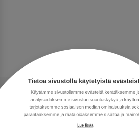
Tietoa sivustolla käytetyistä evästeis
Käytämme sivustollamme evästeitä kerätäksemme j
analysoidaksemme sivuston suorituskykyä ja käyttöä
tarjotaksemme sosiaalisen median ominaisuuksia se
parantaaksemme ja räätälöidäksemme sisältöä ja mainok
Lue lisää