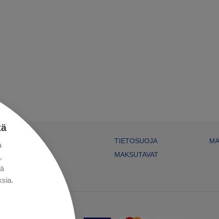
tä
TIETOSUOJA
MA
a
MAKSUTAVAT
,
kä
sia.