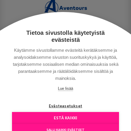
Tietoa sivustolla käytetyistä
TIETOSUOJA
evästeistä
MAKSUTAVAT
Käytämme sivustollamme evästeitä kerätäksemme ja
MATKAEHDOT
analysoidaksemme sivuston suorituskykyä ja käyttöä,
HYVÄ TIETÄÄ
tarjotaksemme sosiaalisen median ominaisuuksia sekä
YHTEYSTIEDOT
parantaaksemme ja räätälöidäksemme sisältöä ja
mainoksia.
Lue lisää
Evästeasetukset
ESTÄ KAIKKI
Сopyright © Aventours 2026
SALLI KAIKKI EVÄSTEET