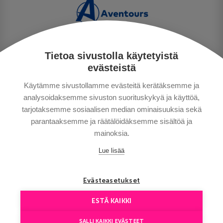
Tietoa sivustolla käytetyistä
TIETOSUOJA
evästeistä
MAKSUTAVAT
Käytämme sivustollamme evästeitä kerätäksemme ja
MATKAEHDOT
analysoidaksemme sivuston suorituskykyä ja käyttöä,
HYVÄ TIETÄÄ
tarjotaksemme sosiaalisen median ominaisuuksia sekä
YHTEYSTIEDOT
parantaaksemme ja räätälöidäksemme sisältöä ja
mainoksia.
Lue lisää
Evästeasetukset
ESTÄ KAIKKI
Сopyright © Aventours 2026
SALLI KAIKKI EVÄSTEET