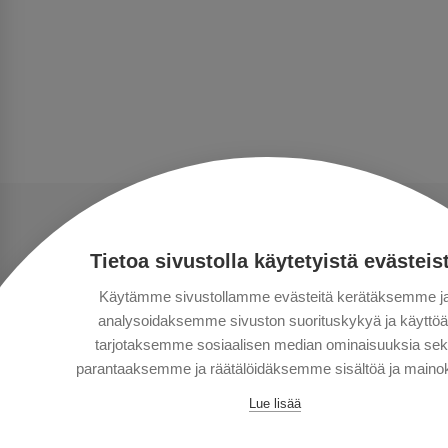
Tietoa sivustolla käytetyistä evästeis
Käytämme sivustollamme evästeitä kerätäksemme j
analysoidaksemme sivuston suorituskykyä ja käyttöä
tarjotaksemme sosiaalisen median ominaisuuksia se
parantaaksemme ja räätälöidäksemme sisältöä ja mainok
Lue lisää
Сopyright © Aventours 2026