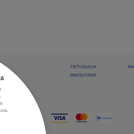
TIETOSUOJA
MA
MAKSUTAVAT
tä
a
,
kä
sia.