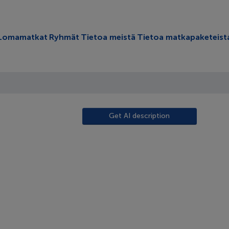
oggle submenu
Lomamatkat
Ryhmät
Tietoa meistä
Tietoa matkapaketeist
Get AI description