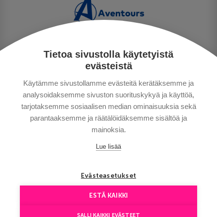
Tietoa sivustolla käytetyistä
TIETOSUOJA
evästeistä
MAKSUTAVAT
Käytämme sivustollamme evästeitä kerätäksemme ja
MATKAEHDOT
analysoidaksemme sivuston suorituskykyä ja käyttöä,
HYVÄ TIETÄÄ
tarjotaksemme sosiaalisen median ominaisuuksia sekä
YHTEYSTIEDOT
parantaaksemme ja räätälöidäksemme sisältöä ja
mainoksia.
Lue lisää
Evästeasetukset
ESTÄ KAIKKI
Сopyright © Aventours 2026
SALLI KAIKKI EVÄSTEET