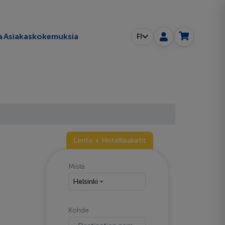
a
Asiakaskokemuksia
FI
Lento + Hotellipaketit
Mistä
Helsinki
Kohde