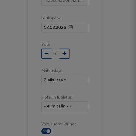
- Destination name -
Lähtöpäivä
Yötä
Matkustajat
2 aikuista
Hotellin luokitus
- ei mitään -
Vain suorat lennot