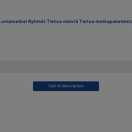
oggle submenu
Lomamatkat
Ryhmät
Tietoa meistä
Tietoa matkapaketeist
Get AI description