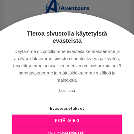
Tietoa sivustolla käytetyistä
TIETOSUOJA
evästeistä
MAKSUTAVAT
Käytämme sivustollamme evästeitä kerätäksemme ja
MATKAEHDOT
analysoidaksemme sivuston suorituskykyä ja käyttöä,
HYVÄ TIETÄÄ
tarjotaksemme sosiaalisen median ominaisuuksia sekä
YHTEYSTIEDOT
parantaaksemme ja räätälöidäksemme sisältöä ja
mainoksia.
Lue lisää
Evästeasetukset
ESTÄ KAIKKI
Сopyright © Aventours 2026
SALLI KAIKKI EVÄSTEET