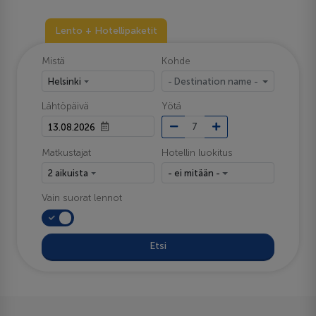
Lento + Hotellipaketit
Mistä
Kohde
Helsinki
- Destination name -
Lähtöpäivä
Yötä
Matkustajat
Hotellin luokitus
2 aikuista
- ei mitään -
Vain suorat lennot
Etsi