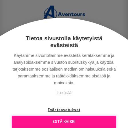
Tietoa sivustolla käytetyistä
TIETOSUOJA
evästeistä
MAKSUTAVAT
Käytämme sivustollamme evästeitä kerätäksemme ja
MATKAEHDOT
analysoidaksemme sivuston suorituskykyä ja käyttöä,
HYVÄ TIETÄÄ
tarjotaksemme sosiaalisen median ominaisuuksia sekä
YHTEYSTIEDOT
parantaaksemme ja räätälöidäksemme sisältöä ja
mainoksia.
Lue lisää
Evästeasetukset
ESTÄ KAIKKI
Сopyright © Aventours 2026