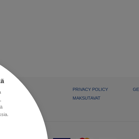
tä
PRIVACY POLICY
GE
a
MAKSUTAVAT
,
kä
sia.