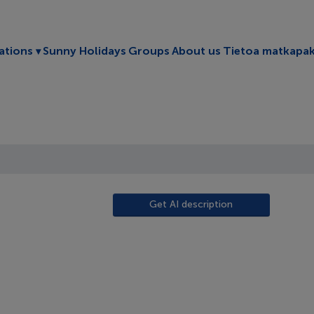
Toggle submenu
ations
Sunny Holidays
Groups
About us
Tietoa matkapak
Get AI description