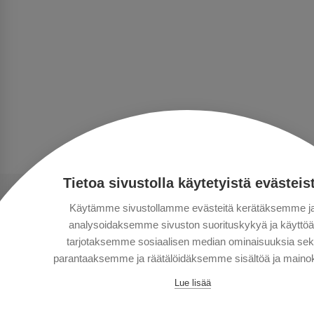
Tietoa sivustolla käytetyistä evästeis
Käytämme sivustollamme evästeitä kerätäksemme j
analysoidaksemme sivuston suorituskykyä ja käyttöä
tarjotaksemme sosiaalisen median ominaisuuksia se
parantaaksemme ja räätälöidäksemme sisältöä ja mainok
Lue lisää