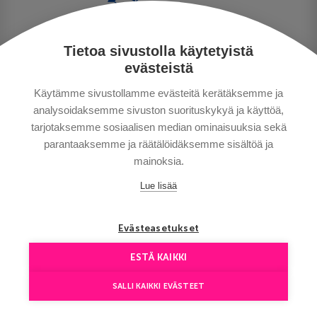
Tietoa sivustolla käytetyistä
PRIVACY POLICY
evästeistä
MAKSUTAVAT
Käytämme sivustollamme evästeitä kerätäksemme ja
GENERAL CONDITIONS
analysoidaksemme sivuston suorituskykyä ja käyttöä,
GOOD TO KNOW
tarjotaksemme sosiaalisen median ominaisuuksia sekä
CONTACTS
parantaaksemme ja räätälöidäksemme sisältöä ja
mainoksia.
Lue lisää
Evästeasetukset
ESTÄ KAIKKI
Copyright © Aventours 2026
SALLI KAIKKI EVÄSTEET