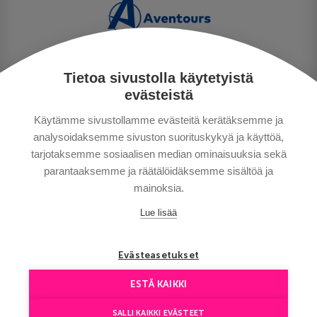
Tietoa sivustolla käytetyistä
PRIVACY POLICY
evästeistä
MAKSUTAVAT
Käytämme sivustollamme evästeitä kerätäksemme ja
GENERAL CONDITIONS
analysoidaksemme sivuston suorituskykyä ja käyttöä,
GOOD TO KNOW
tarjotaksemme sosiaalisen median ominaisuuksia sekä
CONTACTS
parantaaksemme ja räätälöidäksemme sisältöä ja
mainoksia.
Lue lisää
Evästeasetukset
ESTÄ KAIKKI
Copyright © Aventours 2026
SALLI KAIKKI EVÄSTEET