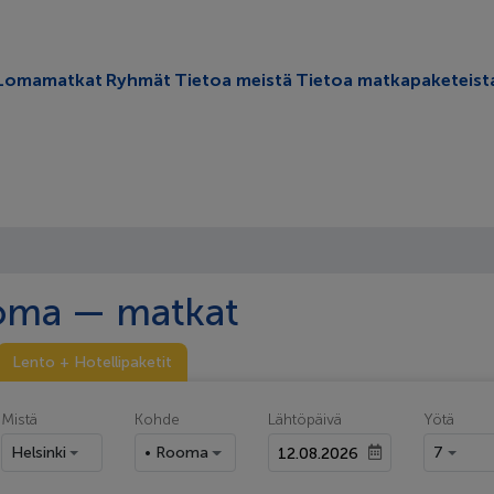
oggle submenu
Lomamatkat
Ryhmät
Tietoa meistä
Tietoa matkapaketeist
oma — matkat
Lento + Hotellipaketit
Mistä
Kohde
Lähtöpäivä
Yötä
Helsinki
• Rooma
7