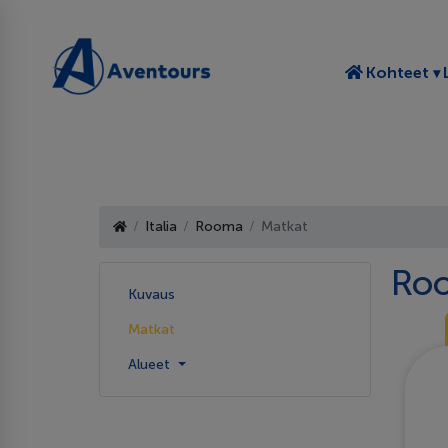
T
Kohteet
Italia
Rooma
Matkat
Ro
Kuvaus
Matkat
Alueet