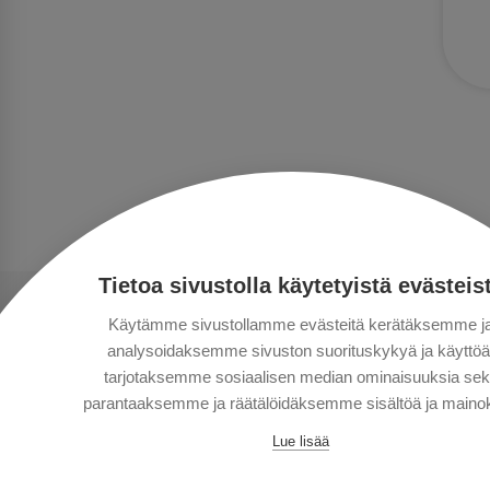
Tietoa sivustolla käytetyistä evästeis
Käytämme sivustollamme evästeitä kerätäksemme j
analysoidaksemme sivuston suorituskykyä ja käyttöä
tarjotaksemme sosiaalisen median ominaisuuksia se
parantaaksemme ja räätälöidäksemme sisältöä ja mainok
Lue lisää