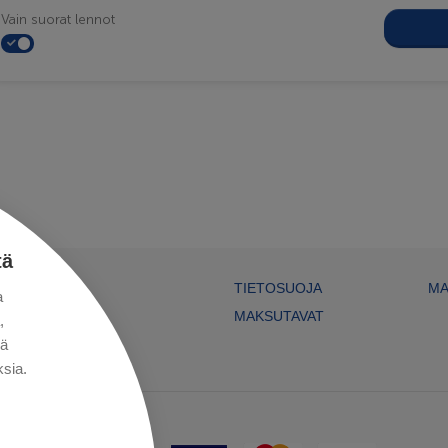
Vain suorat lennot
tä
TIETOSUOJA
MA
a
MAKSUTAVAT
,
kä
sia.