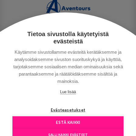
Tietoa sivustolla käytetyistä
TIETOSUOJA
evästeistä
MAKSUTAVAT
Käytämme sivustollamme evästeitä kerätäksemme ja
MATKAEHDOT
analysoidaksemme sivuston suorituskykyä ja käyttöä,
HYVÄ TIETÄÄ
tarjotaksemme sosiaalisen median ominaisuuksia sekä
YHTEYSTIEDOT
parantaaksemme ja räätälöidäksemme sisältöä ja
mainoksia.
Lue lisää
Evästeasetukset
ESTÄ KAIKKI
Сopyright © Aventours 2026
SALLI KAIKKI EVÄSTEET