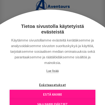
Tietoa sivustolla käytetyistä
TIETOSUOJA
evästeistä
MAKSUTAVAT
Käytämme sivustollamme evästeitä kerätäksemme ja
MATKAEHDOT
analysoidaksemme sivuston suorituskykyä ja käyttöä,
HYVÄ TIETÄÄ
tarjotaksemme sosiaalisen median ominaisuuksia sekä
YHTEYSTIEDOT
parantaaksemme ja räätälöidäksemme sisältöä ja
mainoksia.
Lue lisää
Evästeasetukset
ESTÄ KAIKKI
Сopyright © Aventours 2026
SALLI KAIKKI EVÄSTEET