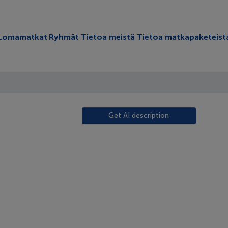
oggle submenu
Lomamatkat
Ryhmät
Tietoa meistä
Tietoa matkapaketeist
Get AI description