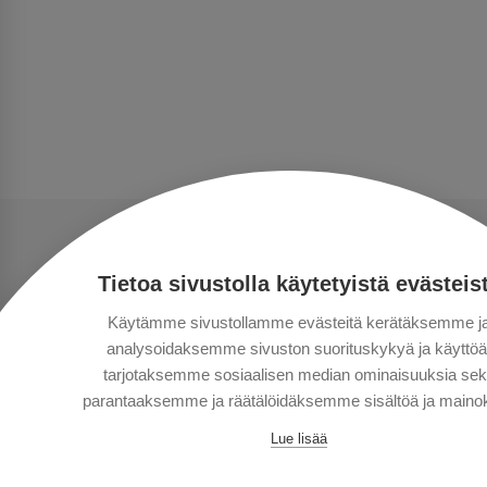
Tietoa sivustolla käytetyistä evästeis
Käytämme sivustollamme evästeitä kerätäksemme j
analysoidaksemme sivuston suorituskykyä ja käyttöä
tarjotaksemme sosiaalisen median ominaisuuksia se
parantaaksemme ja räätälöidäksemme sisältöä ja mainok
Lue lisää
Сopyright © Aventours 2026