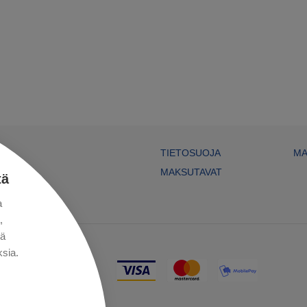
TIETOSUOJA
MA
MAKSUTAVAT
tä
a
,
kä
sia.