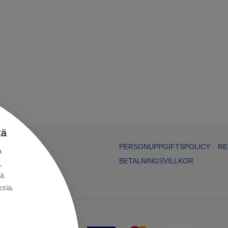
tä
PERSONUPPGIFTSPOLICY
RE
a
BETALNINGSVILLKOR
,
kä
sia.