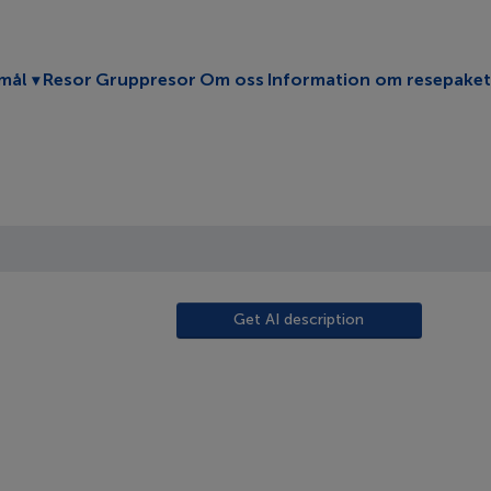
Toggle submenu
mål
Resor
Gruppresor
Om oss
Information om resepaket
Get AI description