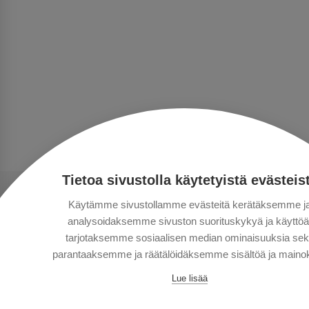
Tietoa sivustolla käytetyistä evästeis
Käytämme sivustollamme evästeitä kerätäksemme j
analysoidaksemme sivuston suorituskykyä ja käyttöä
tarjotaksemme sosiaalisen median ominaisuuksia se
parantaaksemme ja räätälöidäksemme sisältöä ja mainok
Lue lisää