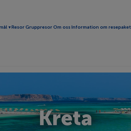
Toggle submenu
mål
Resor
Gruppresor
Om oss
Information om resepaket
Kreta