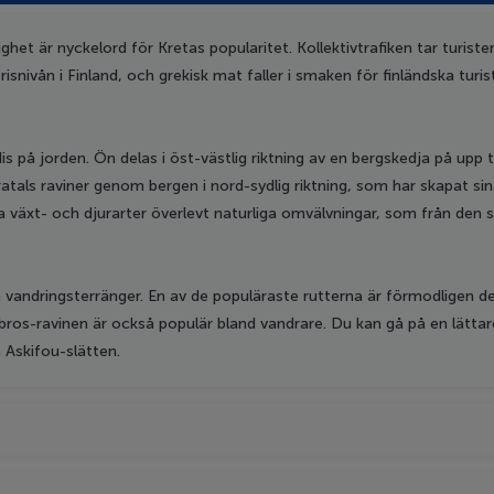
het är nyckelord för Kretas popularitet. Kollektivtrafiken tar turist
snivån i Finland, och grekisk mat faller i smaken för finländska turist
is på jorden. Ön delas i öst-västlig riktning av en bergskedja på upp t
atals raviner genom bergen i nord-sydlig riktning, som har skapat si
äxt- och djurarter överlevt naturliga omvälvningar, som från den sen
vandringsterränger. En av de populäraste rutterna är förmodligen de
ros-ravinen är också populär bland vandrare. Du kan gå på en lättare v
 Askifou-slätten.