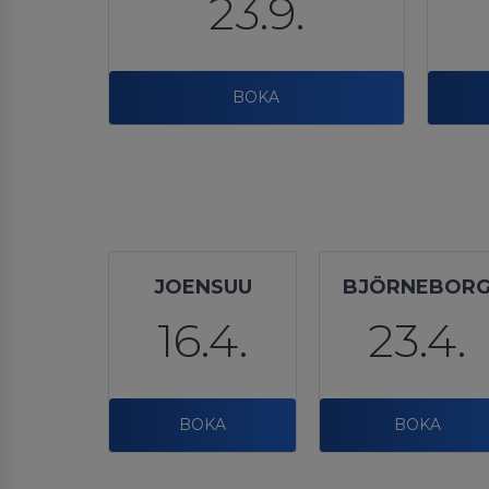
23.9.
BOKA
JOENSUU
BJÖRNEBOR
16.4.
23.4.
BOKA
BOKA