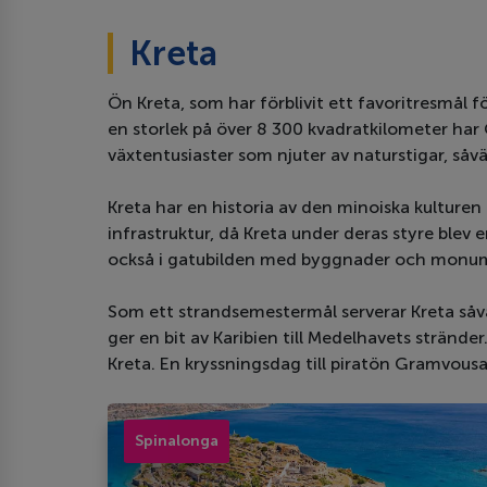
Kreta
Ön Kreta, som har förblivit ett favoritresmål f
en storlek på över 8 300 kvadratkilometer har
växtentusiaster som njuter av naturstigar, såv
Kreta har en historia av den minoiska kulturen 
infrastruktur, då Kreta under deras styre blev
också i gatubilden med byggnader och monu
Som ett strandsemestermål serverar Kreta såväl
ger en bit av Karibien till Medelhavets stränd
Kreta. En kryssningsdag till piratön Gramvousa är
Spinalonga