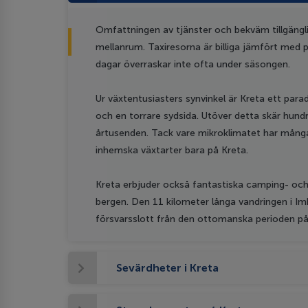
Omfattningen av tjänster och bekväm tillgänglig
mellanrum. Taxiresorna är billiga jämfört med pri
dagar överraskar inte ofta under säsongen.
Ur växtentusiasters synvinkel är Kreta ett parad
och en torrare sydsida. Utöver detta skär hundr
årtusenden. Tack vare mikroklimatet har många v
inhemska växtarter bara på Kreta.
Kreta erbjuder också fantastiska camping- och 
bergen. Den 11 kilometer långa vandringen i Imb
försvarsslott från den ottomanska perioden på
Sevärdheter i Kreta