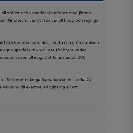
er till städer och stranddestinationer med jämna
er. Klimatet är varmt från vår till höst, och regniga
ill två kilometer, som delar Kreta i en grön nordsida
na egna speciella mikroklimat för Kreta under
aste istiden till idag. Det finns nästan 200
n 16 kilometer långa Samariaravinen i Lefka Ori-
andring till exempel till ruinerna av ett