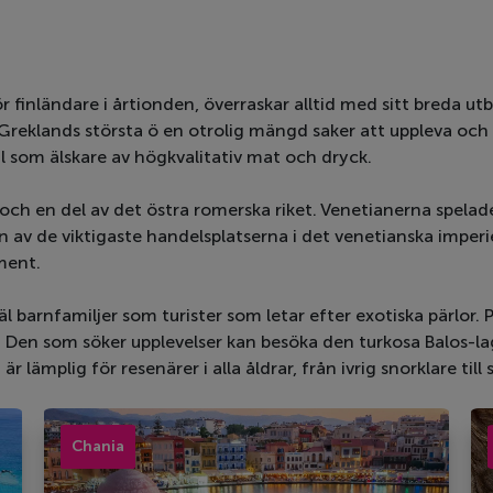
ör finländare i årtionden, överraskar alltid med sitt breda ut
 Greklands största ö en otrolig mängd saker att uppleva och
äl som älskare av högkvalitativ mat och dryck.
och en del av det östra romerska riket. Venetianerna spelade
 en av de viktigaste handelsplatserna i det venetianska impe
ment.
 barnfamiljer som turister som letar efter exotiska pärlor. P
er. Den som söker upplevelser kan besöka den turkosa Balos-
 lämplig för resenärer i alla åldrar, från ivrig snorklare till 
Chania