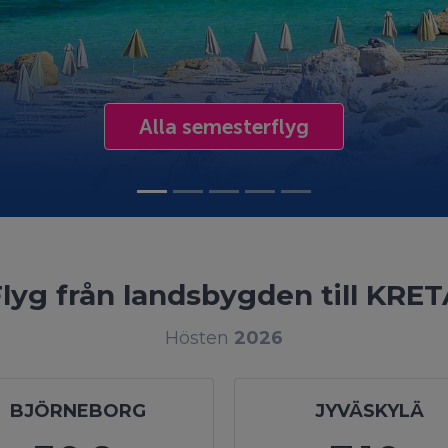
Alla semesterflyg
lyg från landsbygden till KRE
Hösten
2026
BJÖRNEBORG
JYVÄSKYLÄ