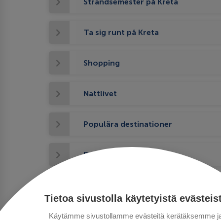
Strandsemester på Kreta
Ta sig runt på Kreta
Shopping
Nattlivet
Populära destinationer
Bra att veta
Tre tips till dig som reser till Kreta
Tietoa sivustolla käytetyistä evästeis
Käytämme sivustollamme evästeitä kerätäksemme j