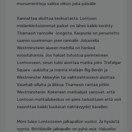
monumentteja vaikka viikon joka päivälle.
Kannattaa aloittaa keskustasta. Lontoon
mielenkiintoisimmat paikat on lähes kaikki kerätty
Thamesin rannoille -loogista. Kaupunki on perustettu
saaren suurimman joen rannalle. Jokaisella
Westminsterin alueen metrillä on henkeä
vuosituhansia. Jos haluat tutustua perinteiseen
Lontooseen, sinun tulisi aloittaa matka joko Trafalgar
Square -aukiolta ja mennä etelään Big Beniin ja
Westminster Abbeyhin tai vaihtoehtoisesti aloittaa
Vauxhall-sillalta ja liikkua Thamesin rantaa pitkin
Westminsteriin. Kokeneet matkailijat sanovat, että
Lontoon matkailukeskus on pieni tarkoittaen että voit
saavuttaa kaikki kuuluisat nähtävyydet kävellen.
Moni tulee Lontooseen jalkapallon vuoksi. Ja hyvästä
syystä. Brittiläisille jalkapallo on pyhä asia. Haluatko