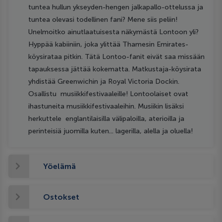
tuntea hullun ykseyden-hengen jalkapallo-ottelussa ja
tuntea olevasi todellinen fani? Mene siis peliin!
Unelmoitko ainutlaatuisesta näkymästä Lontoon yli?
Hyppää kabiiniin, joka ylittää Thamesin Emirates-
köysirataa pitkin. Tätä Lontoo-fanit eivät saa missään
tapauksessa jättää kokematta. Matkustaja-köysirata
yhdistää Greenwichin ja Royal Victoria Dockin.
Osallistu musiikkifestivaaleille! Lontoolaiset ovat
ihastuneita musiikkifestivaaleihin. Musiikin lisäksi
herkuttele englantilaisilla välipaloilla, aterioilla ja
perinteisiä juomilla kuten... lagerilla, alella ja oluella!
Yöelämä
Ostokset