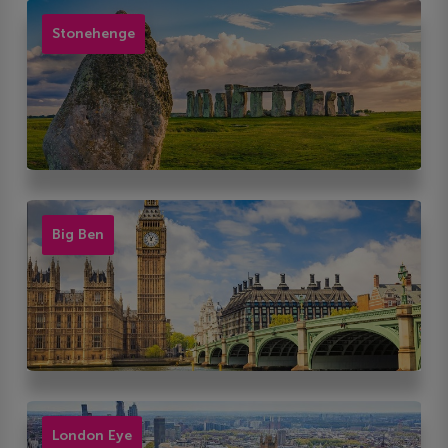
Stonehenge
Big Ben
London Eye