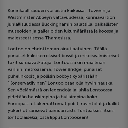
Kuninkaallisuuden voi aistia kaikessa: Towerin ja
Westminster Abbeyn valtavuudessa, kunniavartion
juhlallisuudessa Buckinghamin palatsilla, paikallisten
museoiden ja gallerioiden lukumäärässä ja koossa ja
majesteettisessa Thamesissa.
Lontoo on ehdottoman ainutlaatuinen. Täällä
punaiset kaksikerroksiset bussit ja erikoisvalmisteiset
taxit suhaavatkatuja. Lontoossa on maailman
vanhin metroasema, Tower Bridge, punaiset
puhelinkopit ja poliisin bobbyt kypärissään.
“Konservatiivinen” Lontoo osaa olla hyvin hauska.
Sen yöelämästä on legendoja ja juhlia Lontoossa
pidetään hauskimpina ja hulluimpina koko
Euroopassa. Lukemattomat pubit, ravintolat ja kalliit
yökerhot surisevat aamuun asti. Tunteaksesi itsesi
lontoolaiseksi, osta lippu Lontooseen!