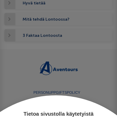
Hyvä tietää
Mitä tehdä Lontoossa?
3 Faktaa Lontoosta
PERSONUPPGIFTSPOLICY
BETALNINGSVILLKOR
RESEVILLKOR
Tietoa sivustolla käytetyistä