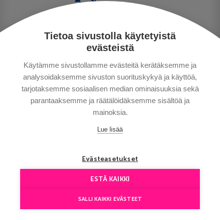
Tietoa sivustolla käytetyistä
PERSONUPPGIFTSPOLICY
evästeistä
BETALNINGSVILLKOR
Käytämme sivustollamme evästeitä kerätäksemme ja
RESEVILLKOR
analysoidaksemme sivuston suorituskykyä ja käyttöä,
BRA ATT VETA
tarjotaksemme sosiaalisen median ominaisuuksia sekä
KONTAKTA OSS
parantaaksemme ja räätälöidäksemme sisältöä ja
mainoksia.
Lue lisää
Evästeasetukset
ESTÄ KAIKKI
Copyright © Aventours 2026
SALLI KAIKKI EVÄSTEET