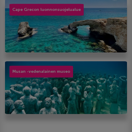
Cape Grecon luonnonsuojelualue
Musan -vedenalainen museo