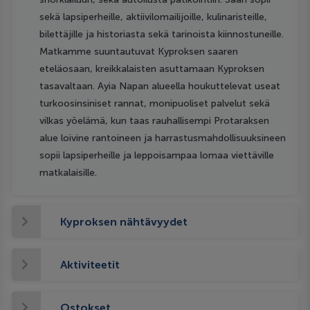
sekä lapsiperheille, aktiivilomailijoille, kulinaristeille,
bilettäjille ja historiasta sekä tarinoista kiinnostuneille.
Matkamme suuntautuvat Kyproksen saaren
eteläosaan, kreikkalaisten asuttamaan Kyproksen
tasavaltaan. Ayia Napan alueella houkuttelevat useat
turkoosinsiniset rannat, monipuoliset palvelut sekä
vilkas yöelämä, kun taas rauhallisempi Protaraksen
alue loivine rantoineen ja harrastusmahdollisuuksineen
sopii lapsiperheille ja leppoisampaa lomaa viettäville
matkalaisille.
Kyproksen nähtävyydet
Aktiviteetit
Ostokset