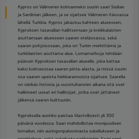
Kypros on Välimeren kolmanneksi suurin saari Sisilian
ja Sardinian jälkeen, ja se sijaitsee Välimeren itäosassa
lähellä Turkkia. Kypros jakautuu kahteen alueeseen;
Kyproksen tasavallan hallitsemaan ja kreikkalaisten
asuttamaan alueeseen saaren eteläosassa, sekä
saaren pohjoisosaan, joka on Turkin miehittämä ja
turkkilaisten asuttama alue. Lomamatkoja tehdään
pääosin Kyproksen tasavallan alueelle, joka kattaa
kaksi kolmasosaa saaren pinta-alasta, ja missä suurin
osa saaren upeista hiekkarannoista sijaitsee. Saarella
on värikäs historia ja vuosituhansien aikana sitä ovat
hallinneet useat eri hallitsijat, jotka ovat jättäneet
jälkensä saaren kulttuuriin.
Kyproksella aurinko paistaa tilastollisesti yli 300
päivänä vuodessa. Saari mahdollistaa monipuolisen
lomailun, niin auringonpalvonnasta sukellukseen ja
snorklailuun, sekä autoilusta patikointiin. Saari sopii