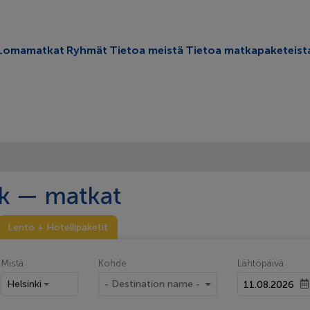
oggle submenu
Lomamatkat
Ryhmät
Tietoa meistä
Tietoa matkapaketeist
k — matkat
Lento + Hotellipaketit
Mistä
Kohde
Lähtöpäivä
Helsinki
- Destination name -