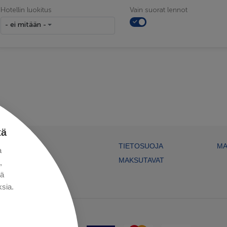
Hotellin luokitus
Vain suorat lennot
- ei mitään -
tä
TIETOSUOJA
MA
a
MAKSUTAVAT
,
kä
sia.