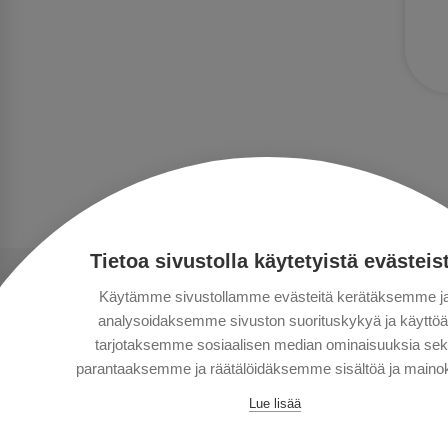
Tietoa sivustolla käytetyistä evästeis
Käytämme sivustollamme evästeitä kerätäksemme j
analysoidaksemme sivuston suorituskykyä ja käyttöä
tarjotaksemme sosiaalisen median ominaisuuksia se
parantaaksemme ja räätälöidäksemme sisältöä ja mainok
Lue lisää