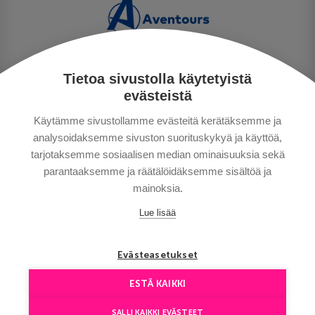
Tietoa sivustolla käytetyistä
TIETOSUOJA
evästeistä
MAKSUTAVAT
Käytämme sivustollamme evästeitä kerätäksemme ja
MATKAEHDOT
analysoidaksemme sivuston suorituskykyä ja käyttöä,
HYVÄ TIETÄÄ
tarjotaksemme sosiaalisen median ominaisuuksia sekä
YHTEYSTIEDOT
parantaaksemme ja räätälöidäksemme sisältöä ja
mainoksia.
Lue lisää
Evästeasetukset
ESTÄ KAIKKI
Сopyright © Aventours 2026
SALLI KAIKKI EVÄSTEET