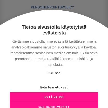
PERSONUPPGIFTSPOLICY
BETALNINGSVILLKOR
RESEVILLKOR
Tietoa sivustolla käytetyistä
BRA ATT VETA
evästeistä
KONTAKTA OSS
Käytämme sivustollamme evästeitä kerätäksemme ja
analysoidaksemme sivuston suorituskykyä ja käyttöä,
tarjotaksemme sosiaalisen median ominaisuuksia sekä
parantaaksemme ja räätälöidäksemme sisältöä ja
mainoksia.
Lue lisää
Copyright © Aventours 2026
Evästeasetukset
ESTÄ KAIKKI
SALLI KAIKKI EVÄSTEET