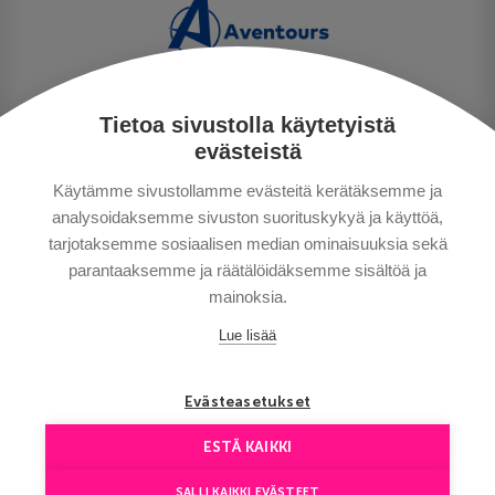
Tietoa sivustolla käytetyistä
PRIVACY POLICY
evästeistä
MAKSUTAVAT
Käytämme sivustollamme evästeitä kerätäksemme ja
GENERAL CONDITIONS
analysoidaksemme sivuston suorituskykyä ja käyttöä,
GOOD TO KNOW
tarjotaksemme sosiaalisen median ominaisuuksia sekä
CONTACTS
parantaaksemme ja räätälöidäksemme sisältöä ja
mainoksia.
Lue lisää
Evästeasetukset
ESTÄ KAIKKI
Copyright © Aventours 2026
SALLI KAIKKI EVÄSTEET